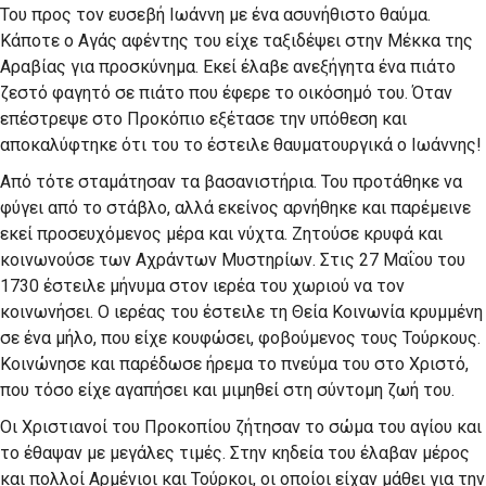
Του προς τον ευσεβή Ιωάννη με ένα ασυνήθιστο θαύμα.
Κάποτε ο Αγάς αφέντης του είχε ταξιδέψει στην Μέκκα της
Αραβίας για προσκύνημα. Εκεί έλαβε ανεξήγητα ένα πιάτο
ζεστό φαγητό σε πιάτο που έφερε το οικόσημό του. Όταν
επέστρεψε στο Προκόπιο εξέτασε την υπόθεση και
αποκαλύφτηκε ότι του το έστειλε θαυματουργικά ο Ιωάννης!
Από τότε σταμάτησαν τα βασανιστήρια. Του προτάθηκε να
φύγει από το στάβλο, αλλά εκείνος αρνήθηκε και παρέμεινε
εκεί προσευχόμενος μέρα και νύχτα. Ζητούσε κρυφά και
κοινωνούσε των Αχράντων Μυστηρίων. Στις 27 Μαΐου του
1730 έστειλε μήνυμα στον ιερέα του χωριού να τον
κοινωνήσει. Ο ιερέας του έστειλε τη Θεία Κοινωνία κρυμμένη
σε ένα μήλο, που είχε κουφώσει, φοβούμενος τους Τούρκους.
Κοινώνησε και παρέδωσε ήρεμα το πνεύμα του στο Χριστό,
που τόσο είχε αγαπήσει και μιμηθεί στη σύντομη ζωή του.
Οι Χριστιανοί του Προκοπίου ζήτησαν το σώμα του αγίου και
το έθαψαν με μεγάλες τιμές. Στην κηδεία του έλαβαν μέρος
και πολλοί Αρμένιοι και Τούρκοι, οι οποίοι είχαν μάθει για την