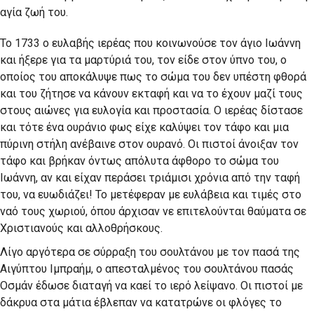
αγία ζωή του.
Το 1733 ο ευλαβής ιερέας που κοινωνούσε τον άγιο Ιωάννη
και ήξερε για τα μαρτύριά του, τον είδε στον ύπνο του, ο
οποίος του αποκάλυψε πως το σώμα του δεν υπέστη φθορά
και του ζήτησε να κάνουν εκταφή και να το έχουν μαζί τους
στους αιώνες για ευλογία και προστασία. Ο ιερέας δίστασε
και τότε ένα ουράνιο φως είχε καλύψει τον τάφο και μια
πύρινη στήλη ανέβαινε στον ουρανό. Οι πιστοί άνοιξαν τον
τάφο και βρήκαν όντως απόλυτα άφθορο το σώμα του
Ιωάννη, αν και είχαν περάσει τριάμισι χρόνια από την ταφή
του, να ευωδιάζει! Το μετέφεραν με ευλάβεια και τιμές στο
ναό τους χωριού, όπου άρχισαν νε επιτελούνται θαύματα σε
Χριστιανούς και αλλοθρήσκους.
Λίγο αργότερα σε σύρραξη του σουλτάνου με τον πασά της
Αιγύπτου Ιμπραήμ, ο απεσταλμένος του σουλτάνου πασάς
Οσμάν έδωσε διαταγή να καεί το ιερό λείψανο. Οι πιστοί με
δάκρυα στα μάτια έβλεπαν να κατατρώνε οι φλόγες το