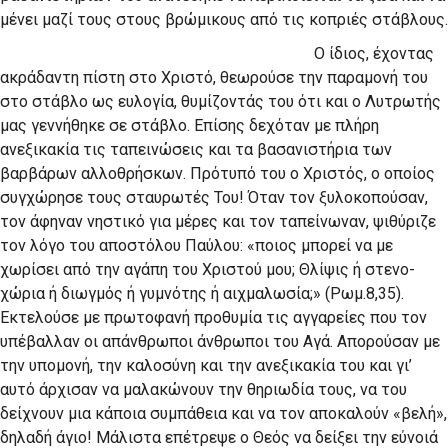
μένει μαζί τους στους βρώμικους από τις κοπριές στάβλους.
Ο ίδιος, έχοντας
ακράδαντη πίστη στο Χριστό, θεωρούσε την παραμονή του
στο στάβλο ως ευλογία, θυμίζοντάς του ότι και ο Λυτρωτής
μας γεννήθηκε σε στάβλο. Επίσης δεχόταν με πλήρη
ανεξικακία τις ταπεινώσεις και τα βασανιστήρια των
βαρβάρων αλλοθρήσκων. Πρότυπό του ο Χριστός, ο οποίος
συγχώρησε τους σταυρωτές Του! Όταν τον ξυλοκοπούσαν,
τον άφηναν νηστικό για μέρες και τον ταπείνωναν, ψιθύριζε
τον λόγο του αποστόλου Παύλου: «ποιος μπορεί να με
χωρίσει από την αγάπη του Χριστού μου; Θλίψις ή στενο­
χώρια ή διωγμός ή γυμνότης ή αιχμαλωσία;» (Ρωμ.8,35).
Εκτελούσε με πρωτοφανή προθυμία τις αγγαρείες που τον
υπέβαλλαν οι απάνθρωποι άνθρωποι του Αγά. Απορούσαν με
την υπομονή, την καλοσύνη και την ανεξικακία του και γι’
αυτό άρχισαν να μαλακώνουν την θηριωδία τους, να του
δείχνουν μια κάποια συμπάθεια και να τον αποκαλούν «βελή»,
δηλαδή άγιο! Μάλιστα επέτρεψε ο Θεός να δείξει την εύνοιά