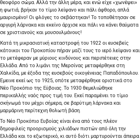
θεοφόρο σώμα. Αλλά την άλλη μέρα, και ενώ είχε «χωνέψει»
η φωτιά, βρήκαν το τίμιο λείψανο και πάλι άφθορο, απλά
μαυρισμένο! Οι φλόγες το σεβάστηκαν! Το τοποθέτησαν σε
αργυρή λάρνακα και εκείνο άρχισε και πάλι να κάνει θαύματα
σε χριστιανούς και μουσουλμάνους!
Κατά τη μικρασιατική καταστροφή του 1922 οι ευσεβείς
κάτοικοι του Προκοπίου πήραν μαζί τους το ιερό λείψανο και
το μετέφεραν με μύριους κινδύνους και περιπέτειες στην
Ελλάδα. Από το λιμάνι της Μερσίνας μεταφέρθηκε στη
Χαλκίδα, με έξοδα της ευσεβούς οικογένειας Παπαδόπουλου.
Έμεινε εκεί ως το 1925, οπότε μεταφέρθηκε οριστικά στο
Νέο Προκόπιο της Εύβοιας. Το 1930 θεμελιώθηκε
περικαλλής ναός προς τιμή του. Εκεί παραμένει το τίμιο
σκήνωμά του μέχρι σήμερα, σε βαρύτιμη λάρνακα και
μαρμάρινη περίτεχνη θολωτή βάση.
Το Νέο Προκόπιο Ευβοίας είναι ένα από τους πλέον
δημοφιλείς προορισμούς χιλιάδων πιστών από όλη την
Ελλάδα και το εξωτερικό, κι αυτό διότι μαρτυρούνται άπειρα