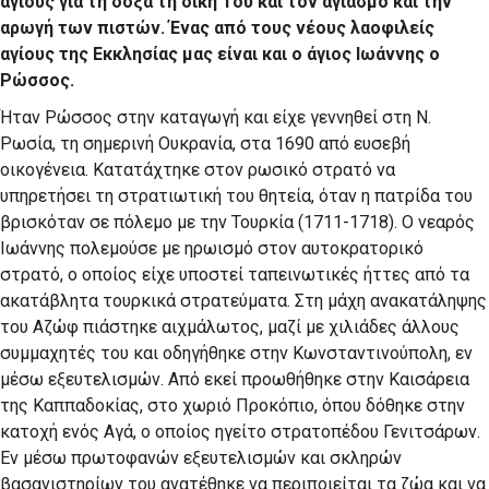
αγίους για τη δόξα τη δική Του και τον αγιασμό και την
αρωγή των πιστών. Ένας από τους νέους λαοφιλείς
αγίους της Εκκλησίας μας είναι και ο άγιος Ιωάννης ο
Ρώσσος.
Ήταν Ρώσσος στην καταγωγή και είχε γεννηθεί στη Ν.
Ρωσία, τη σημερινή Ουκρανία, στα 1690 από ευσεβή
οικογένεια. Κατατάχτηκε στον ρωσικό στρατό να
υπηρετήσει τη στρατιωτική του θητεία, όταν η πατρίδα του
βρισκόταν σε πόλεμο με την Τουρκία (1711-1718). Ο νεαρός
Ιωάννης πολεμούσε με ηρωισμό στον αυτοκρατορικό
στρατό, ο οποίος είχε υποστεί ταπεινωτικές ήττες από τα
ακατάβλητα τουρκικά στρατεύματα. Στη μάχη ανακατάληψης
του Αζώφ πιάστηκε αιχμάλωτος, μαζί με χιλιάδες άλλους
συμμαχητές του και οδηγήθηκε στην Κωνσταντινούπολη, εν
μέσω εξευτελισμών. Από εκεί προωθήθηκε στην Καισάρεια
της Καππαδοκίας, στο χωριό Προκόπιο, όπου δόθηκε στην
κατοχή ενός Αγά, ο οποίος ηγείτο στρατοπέδου Γενιτσάρων.
Εν μέσω πρωτοφανών εξευτελισμών και σκληρών
βασανιστηρίων του ανατέθηκε να περιποιείται τα ζώα και να