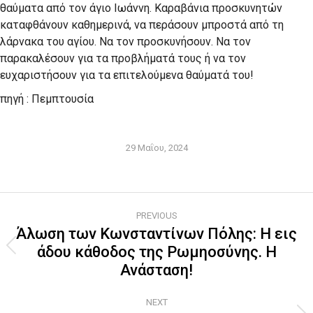
θαύματα από τον άγιο Ιωάννη. Καραβάνια προσκυνητών
καταφθάνουν καθημερινά, να περάσουν μπροστά από τη
λάρνακα του αγίου. Να τον προσκυνήσουν. Να τον
παρακαλέσουν για τα προβλήματά τους ή να τον
ευχαριστήσουν για τα επιτελούμενα θαύματά του!
πηγή : Πεμπτουσία
29 Μαΐου, 2024
Post
PREVIOUS
navigation
Άλωση των Κωνσταντίνων Πόλης: Η εις
άδου κάθοδος της Ρωμηοσύνης. Η
Previous
Ανάσταση!
post:
NEXT