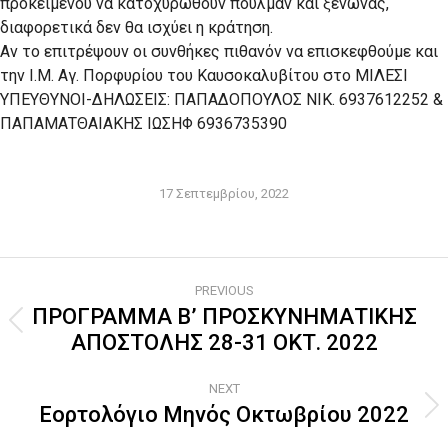
προκειμένου να κατοχυρωθούν πούλμαν και ξενώνας,
διαφορετικά δεν θα ισχύει η κράτηση.
Αν το επιτρέψουν οι συνθήκες πιθανόν να επισκεφθούμε και
την Ι.Μ. Αγ. Πορφυρίου του Καυσοκαλυβίτου στο ΜΙΛΕΣΙ
ΥΠΕΥΘΥΝΟΙ-ΔΗΛΩΣΕΙΣ: ΠΑΠΑΔΟΠΟΥΛΟΣ ΝΙΚ. 6937612252 &
ΠΑΠΑΜΑΤΘΑΙΑΚΗΣ ΙΩΣΗΦ 6936735390
17 Σεπτεμβρίου, 2022
Post
PREVIOUS
navigation
ΠΡΟΓΡΑΜΜΑ Β’ ΠΡΟΣΚΥΝΗΜΑΤΙΚΗΣ
Previous
ΑΠΟΣΤΟΛΗΣ 28-31 ΟΚΤ. 2022
post:
NEXT
Εορτολόγιο Μηνός Οκτωβρίου 2022
Next
post: