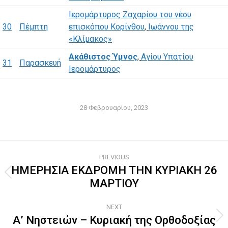
Ιερομάρτυρος Ζαχαρίου του νέου
30
Πέμπτη
επισκόπου Κορίνθου
,
Ιωάννου της
«Κλίμακος»
Ακάθιστος Ύμνος
,
Αγίου Υπατίου
31
Παρασκευή
Ιερομάρτυρος
28 Φεβρουαρίου, 2023
Post
PREVIOUS
navigation
ΗΜΕΡΗΣΙΑ ΕΚΔΡΟΜΗ ΤΗΝ ΚΥΡΙΑΚΗ 26
Previous
ΜΑΡΤΙΟΥ
post:
NEXT
Α’ Νηστειών – Κυριακή της Ορθοδοξίας
Next