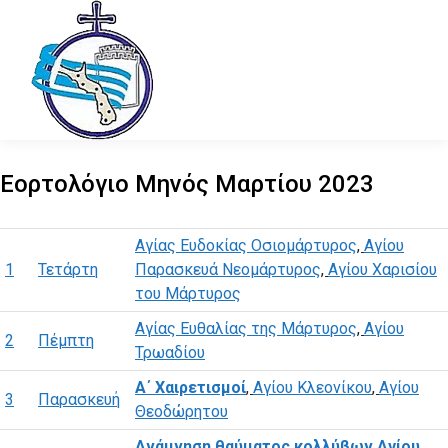
Εορτολόγιο Μηνός Μαρτίου 2023
Αγίας Ευδοκίας Οσιομάρτυρος
,
Αγίου
1
Τετάρτη
Παρασκευά Νεομάρτυρος
,
Αγίου Χαρισίου
του Μάρτυρος
Αγίας Ευθαλίας της Μάρτυρος
,
Αγίου
2
Πέμπτη
Τρωαδίου
Α΄ Χαιρετισμοί
,
Αγίου Κλεονίκου
,
Αγίου
3
Παρασκευή
Θεοδώρητου
Ανάμνηση θαύματος κολλύβων Αγίου