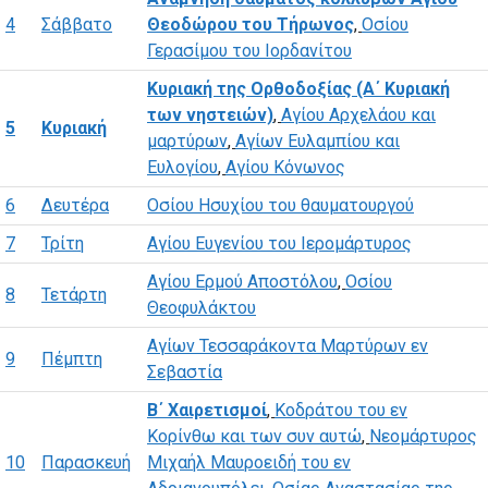
4
Σάββατο
Θεοδώρου του Τήρωνος
,
Οσίου
Γερασίμου του Ιορδανίτου
Κυριακή της Ορθοδοξίας (Α΄ Κυριακή
των νηστειών)
,
Αγίου Αρχελάου και
5
Κυριακή
μαρτύρων
,
Αγίων Ευλαμπίου και
Ευλογίου
,
Αγίου Κόνωνος
6
Δευτέρα
Οσίου Ησυχίου του θαυματουργού
7
Τρίτη
Αγίου Ευγενίου του Ιερομάρτυρος
Αγίου Ερμού Αποστόλου
,
Οσίου
8
Τετάρτη
Θεοφυλάκτου
Αγίων Τεσσαράκοντα Μαρτύρων εν
9
Πέμπτη
Σεβαστία
Β΄ Χαιρετισμοί
,
Κοδράτου του εν
Κορίνθω και των συν αυτώ
,
Νεομάρτυρος
10
Παρασκευή
Μιχαήλ Μαυροειδή του εν