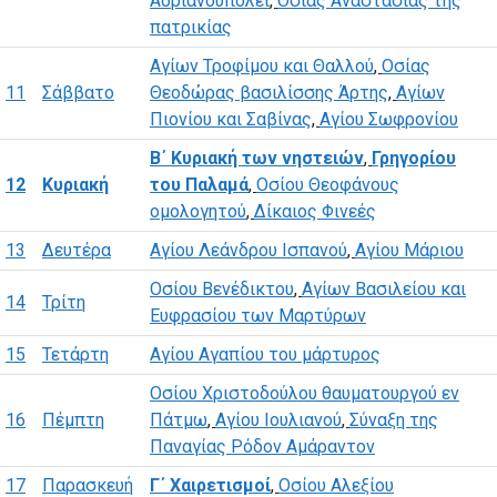
Αδριανουπόλει
,
Οσίας Αναστασίας της
πατρικίας
Αγίων Τροφίμου και Θαλλού
,
Οσίας
11
Σάββατο
Θεοδώρας βασιλίσσης Άρτης
,
Αγίων
Πιονίου και Σαβίνας
,
Αγίου Σωφρονίου
Β΄ Κυριακή των νηστειών
,
Γρηγορίου
12
Κυριακή
του Παλαμά
,
Οσίου Θεοφάνους
ομολογητού
,
Δίκαιος Φινεές
13
Δευτέρα
Αγίου Λεάνδρου Ισπανού
,
Αγίου Μάριου
Οσίου Βενέδικτου
,
Αγίων Βασιλείου και
14
Τρίτη
Ευφρασίου των Μαρτύρων
15
Τετάρτη
Αγίου Αγαπίου του μάρτυρος
Οσίου Χριστοδούλου θαυματουργού εν
16
Πέμπτη
Πάτμω
,
Αγίου Ιουλιανού
,
Σύναξη της
Παναγίας Ρόδον Αμάραντον
17
Παρασκευή
Γ΄ Χαιρετισμοί
,
Οσίου Αλεξίου