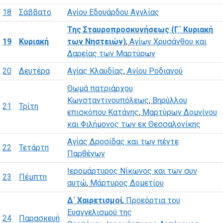
18
Σάββατο
Αγίου Εδουάρδου Αγγλίας
Της Σταυροπροσκυνήσεως (Γ΄ Κυριακή
19
Κυριακή
των Νηστειών)
,
Αγίων Χρυσάνθου και
Δαρείας των Μαρτύρων
20
Δευτέρα
Αγίας Κλαυδίας
,
Αγίου Ροδιανού
Θωμά πατριάρχου
Κωνσταντινουπόλεως
,
Βηρύλλου
21
Τρίτη
επισκόπου Κατάνης
,
Μαρτύρων Δομνίνου
και Φιλήμονος των εκ Θεσσαλονίκης
Αγίας Δροσίδας και των πέντε
22
Τετάρτη
Παρθένων
Ιερομάρτυρος Νίκωνος και των συν
23
Πέμπτη
αυτώ
,
Μάρτυρος Δομετίου
Δ΄ Χαιρετισμοί
,
Προεόρτια του
Ευαγγελισμού της
24
Παρασκευή