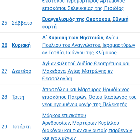
Θεοτόκου
,
Ιερομάρτυρος Αρτέμονος
επισκόπου Σελευκείας της Πισιδίας
Ευαγγελισμός της Θεοτόκου
,
Εθνική
25
Σάββατο
εορτή
Δ΄ Κυριακή των Νηστειών
,
Αγίου
26
Κυριακή
Πούλιου του Αναγνώστου
,
Ιερομαρτύρων
εν Γοτθία
,
Ιωάννου της Κλίμακος
Αγίων Φιλητού Λυδίας Θεοπρέπιου και
27
Δευτέρα
Μακεδόνα
,
Αγίας Ματρώνης εν
Θεσσαλονίκη
Αποστόλου και Μάρτυρος Ηρωδίωνος
28
Τρίτη
επισκόπου Πατρών
,
Οσίου Ιλαρίωνος του
νέου ηγουμένου μονής της Πελεκητής
Μάρκου επισκόπου
Αρεθουσίων
,
Μαρτύρων Κυρίλλου
29
Τετάρτη
διακόνου και των συν αυτοίς παρθένων
και ιερωμένων