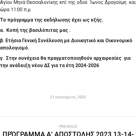
Αγίου Μηνά Θεσσαλονίκης επί της οδού Ίωνος Δραγούμη και
ώρα 11:00 π.μ.
Το πρόγραμμα της εκδήλωσης έχει ως εξής.
α. Κοπή της βασιλόπιτας μας .
β. Ετήσια Γενική Συνέλευση με Διοικητικό και Οικονομικό
απολογισμό.
γ. Στην συνέχεια θα πραγματοποιηθούν αρχαιρεσίες για
την ανάδειξη νέου ΔΣ για τα έτη 2024-2026
21 Ιανουαρίου, 2023
Post
PREVIOUS
navigation
ΠΡΌΓΡΑΜΜΑ Α’ ΑΠΟΣΤΟΛΗΣ 2023 13-14-