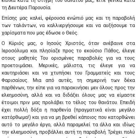
ειδικά κατά τη στιγμή του θανάτου μας, είτε γενικά κατά
τη Δευτέρα Παρουσία.
Επίσης μας καλεί, φέρουσα ενώπιό μας και τη παραβολή
των ταλάντων, να καλλιεργήσουμε και να αυξήσουμε τα
χαρίσματα που μας έδωσε ο Θεός.
Ο Κύριός μας, ο Ιησούς Χριστός, όταν ανέβαινε στα
Ιεροσόλυμα και πλησίαζε προς το εκούσιο Πάθος, έλεγε
στους μαθητές Του ορισμένες παραβολές για να τους
προετοιμάσει. Μερικές, μάλιστα, τις έλεγε για να
καυτηριάσει και να χτυπήσει του Γραμματείς και τους
Φαρισαίους. Μια από αυτές, τη σημερινή των δέκα
παρθένων, την είπε για να παρακινήσει μεν όλους προς την
ελεημοσύνη, αλλά και να διδάξει όλους μας να είμαστε
έτοιμοι πριν μας προλάβει το τέλος του θανάτου. Επειδή
έχει πολλή δόξα η παρθενία (πραγματικά είναι μεγάλο
κατόρθωμα!) και για να μη βρεθεί κάποιος που κατορθώνει
αυτό το μεγάλο έργο, αλλά παραμελεί τα άλλα και ιδίως
την ελεημοσύνη, προβάλλει αυτή τη παραβολή. Τρέχει πολύ