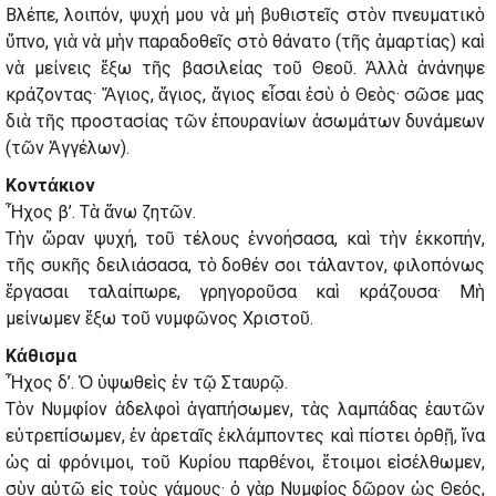
Βλέπε, λοιπόν, ψυχή μου νὰ μὴ βυθιστεῖς στὸν πνευματικὸ
ὕπνο, γιὰ νὰ μὴν παραδοθεῖς στὸ θάνατο (τῆς ἁμαρτίας) καὶ
νὰ μείνεις ἔξω τῆς βασιλείας τοῦ Θεοῦ. Ἀλλὰ ἀνάνηψε
κράζοντας· Ἅγιος, ἅγιος, ἅγιος εἶσαι ἐσὺ ὁ Θεὸς· σῶσε μας
διὰ τῆς προστασίας τῶν ἐπουρανίων ἀσωμάτων δυνάμεων
(τῶν Ἀγγέλων).
Κοντάκιον
Ἦχος β’. Τὰ ἄνω ζητῶν.
Τὴν ὥραν ψυχή, τοῦ τέλους ἐννοήσασα, καὶ τὴν ἐκκοπήν,
τῆς συκῆς δειλιάσασα, τὸ δοθέν σοι τάλαντον, φιλοπόνως
ἔργασαι ταλαίπωρε, γρηγοροῦσα καὶ κράζουσα· Μὴ
μείνωμεν ἔξω τοῦ νυμφῶνος Χριστοῦ.
Κάθισμα
Ἦχος δ’. Ὁ ὑψωθεὶς ἐν τῷ Σταυρῷ.
Τὸν Νυμφίον ἀδελφοὶ ἀγαπήσωμεν, τὰς λαμπάδας ἑαυτῶν
εὐτρεπίσωμεν, ἐν ἀρεταῖς ἐκλάμποντες καὶ πίστει ὀρθῇ, ἵνα
ὡς αἱ φρόνιμοι, τοῦ Κυρίου παρθένοι, ἕτοιμοι εἰσέλθωμεν,
σὺν αὐτῷ εἰς τοὺς γάμους· ὁ γὰρ Νυμφίος δῶρον ὡς Θεός,