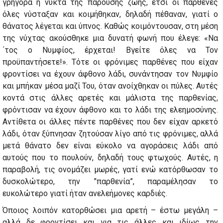
γρήγορα η νύκτα της παρούσης ζωής, έτσι οι παρθένες
όλες νύσταξαν και κοιμήθηκαν, δηλαδή πέθαναν, γιατί ο
θάνατος λέγεται και ύπνος. Καθώς κοιμόντουσαν, στη μέση
της νύχτας ακούσθηκε μια δυνατή φωνή που έλεγε: «Να
΄τος ο Νυμφίος, έρχεται! Βγείτε όλες να Τον
προϋπαντήσετε!». Τότε οι φρόνιμες παρθένες που είχαν
φροντίσει να έχουν άφθονο λάδι, συνάντησαν τον Νυμφίο
και μπήκαν μέσα μαζί Του, όταν ανοίχθηκαν οι πύλες. Αυτές
κοντά στις άλλες αρετές και μάλιστα της παρθενίας,
φρόντισαν να έχουν άφθονο και το λάδι της ελεημοσύνης.
Αντίθετα οι άλλες πέντε παρθένες που δεν είχαν αρκετό
λάδι, όταν ξύπνησαν ζητούσαν λίγο από τις φρόνιμες, αλλά
μετά θάνατο δεν είναι εύκολο να αγοράσεις λάδι από
αυτούς που το πουλούν, δηλαδή τους φτωχούς. Αυτές, η
παραβολή, τις ονομάζει μωρές, γατί ενώ κατόρθωσαν το
δυσκολώτερο, την ”παρθενία”, παραμέλησαν το
ευκολώτερο γιατί ήταν ανελεήμονες καρδιές.
Όποιος λοιπόν κατορθώσει μια αρετή – έστω μεγάλη –
αλλά δε φροντίσει και για τις άλλες και ιδίως την