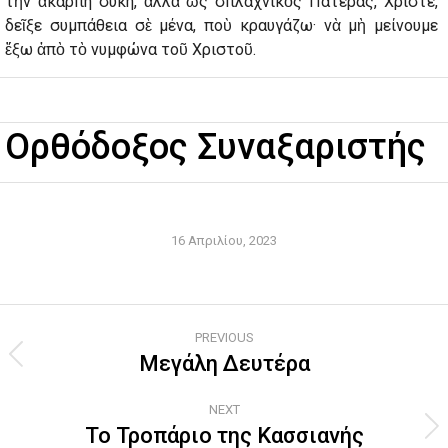
τὴν ἄκαρπη συκή, ἀλλὰ ὡς σπλαχνικὸς Πατέρας, Χριστέ,
δεῖξε συμπάθεια σὲ μένα, ποὺ κραυγάζω· νὰ μὴ μείνουμε
ἔξω ἀπὸ τὸ νυμφώνα τοῦ Χριστοῦ.
Ορθόδοξος Συναξαριστής
16 Απριλίου, 2023
Post
PREVIOUS
navigation
Μεγάλη Δευτέρα
Previous
post:
NEXT
Το Τροπάριο της Κασσιανής
Next