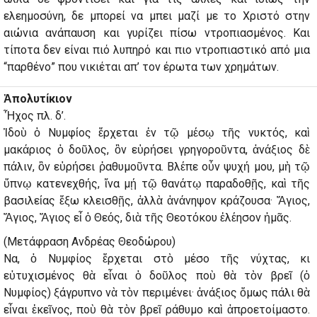
ελεημοσύνη, δε μπορεί να μπει μαζί με το Χριστό στην
αιώνια ανάπαυση και γυρίζει πίσω ντροπιασμένος. Και
τίποτα δεν είναι πιό λυπηρό και πιο ντροπιαστικό από μια
“παρθένο” που νικιέται απ’ τον έρωτα των χρημάτων.
Ἀπολυτίκιον
Ἦχος πλ. δ’.
Ἰδοὺ ὁ Νυμφίος ἔρχεται ἐν τῷ μέσῳ τῆς νυκτός, καὶ
μακάριος ὁ δοῦλος, ὃν εὑρήσει γρηγοροῦντα, ἀνάξιος δὲ
πάλιν, ὃν εὑρήσει ῥαθυμοῦντα. Βλέπε οὖν ψυχή μου, μὴ τῷ
ὕπνῳ κατενεχθής, ἵνα μῄ τῷ θανάτῳ παραδοθῇς, καὶ τῆς
βασιλείας ἔξω κλεισθῇς, ἀλλὰ ἀνάνηψον κράζουσα· Ἅγιος,
Ἅγιος, Ἅγιος εἶ ὁ Θεός, διὰ τῆς Θεοτόκου ἐλέησον ἡμᾶς.
(Μετάφραση Ανδρέας Θεοδώρου)
Να, ὁ Νυμφίος ἔρχεται στὸ μέσο τῆς νύχτας, κι
εὐτυχισμένος θὰ εἶναι ὁ δοῦλος ποὺ θὰ τὸν βρεῖ (ὁ
Νυμφίος) ξάγρυπνο νὰ τὸν περιμένει· ἀνάξιος ὅμως πάλι θὰ
εἶναι ἐκεῖνος, ποὺ θὰ τὸν βρεῖ ράθυμο καὶ ἀπροετοίμαστο.