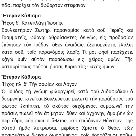
πᾶσι παρέχει τὸν ἄφθαρτον στέφανον.
Ἕτερον Κάθισμα
Ἦχος δ’. Κατεπλάγη Ἰωσὴφ.
Βουλευτήριον Σωτήρ, παρανομίας κατὰ σοῦ, Ἱερεῖς καὶ
Γραμματεῖς, φθόνῳ ἀθροίσαντες δεινῶς, εἰς προδοσίαν
ἐκίνησαν τὸν Ἰούδαν· ὅθεν ἀναιδῶς, ἐξεπορεύετο, ἐλάλει
κατὰ σοῦ, τοῖς παρανόμοις λαοῖς. Τί μοι φησὶ παρέχετε,
κᾀγὼ ὑμῖν αὐτὸν παραδώσω εἰς χεῖρας ὑμῶν; Τῆς
κατακρίσεως τούτου ῥῦσαι, Κύριε τὰς ψυχὰς ἡμῶν.
Ἕτερον Κάθισμα
Ἦχος πλ. δ’. Τὴν σοφίαν καὶ Λόγον.
Ὁ Ἰούδας τῇ γνώμῃ φιλαργυρεῖ, κατὰ τοῦ Διδασκάλου ὁ
δυσμενής, κινεῖται βουλεύεται, μελετᾷ τὴν παράδοσιν, τοῦ
φωτὸς ἐκπίπτει, τὸ σκότος δεχόμενος, συμφωνεῖ τὴν
πρᾶσιν, πωλεῖ τὸν ἀτίμητον· ὅθεν καὶ ἀγχόνην, ἀμοιβὴν ὧν
περ ἔδρα, εὑρίσκει ὁ ἄθλιος, καὶ ἐπώδυνον θάνατον. Τῆς
αὐτοῦ ἡμᾶς λύτρωσαι, μερίδος Χριστὲ ὁ Θεός, τῶν
πταισμάτων ἄφεσιν δωρούμενος, τοῖς ἑορτάζουσι πόθω,