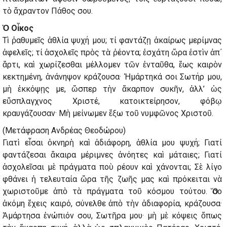
τὸ ἄχραντον Πάθος σου.
Ὁ Οἶκος
Τὶ ῥαθυμεῖς ἀθλία ψυχή μου; τί φαντάζῃ ἀκαίρως μερίμνας
ἀφελεῖς; τί ἀσχολεῖς πρὸς τὰ ῥέοντα; ἐσχάτη ὥρα ἐστὶν ἀπ΄
ἄρτι, καὶ χωρίζεσθαι μέλλομεν τῶν ἐνταῦθα, ἕως καιρὸν
κεκτημένη, ἀνάνηψον κράζουσα· Ἡμάρτηκά σοι Σωτήρ μου,
μὴ ἐκκόψῃς με, ὥσπερ τὴν ἄκαρπον συκῆν, ἀλλ’ ὡς
εὔσπλαγχνος Χριστέ, κατοικτείρησον, φόβῳ
κραυγάζουσαν· Μὴ μείνωμεν ἔξω τοῦ νυμφῶνος Χριστοῦ.
(Μετάφραση Ανδρέας Θεοδώρου)
Γιατὶ εἶσαι ὀκνηρὴ καὶ ἀδιάφορη, ἀθλία μου ψυχή; Γιατί
φαντάζεσαι ἄκαιρα μέριμνες ἀνόητες καὶ μάταιες; Γιατί
ἀσχολεῖσαι μὲ πράγματα ποὺ ρέουν καὶ χάνονται; Σὲ λίγο
φθάνει ἡ τελευταία ὥρα τῆς ζωῆς μας καὶ πρόκειται νὰ
χωριστοῦμε ἀπὸ τὰ πράγματα τοῦ κόσμου τούτου. Ὅσο
ἀκόμη ἔχεις καιρό, σύνελθε ἀπὸ τὴν ἀδιαφορία, κράζουσα·
Ἁμάρτησα ἐνώπιόν σου, Σωτῆρα μου· μὴ μὲ κόψεις ὅπως