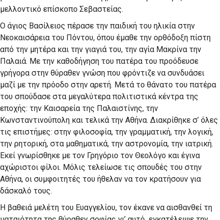
μελλοντικό επίσκοπο Σεβαστείας.
Ο άγιος Βασίλειος πέρασε την παιδική του ηλικία στην
Νεοκαισάρεια του Πόντου, όπου έμαθε την ορθόδοξη πίστη
από την μητέρα και την γιαγιά του, την αγία Μακρίνα την
Παλαιά. Με την καθοδήγηση του πατέρα του προόδευσε
γρήγορα στην θύραθεν γνώση που φρόντιζε να συνδυάσει
μαζί με την πρόοδο στην αρετή. Μετά το θάνατο του πατέρα
του σπούδασε στα μεγαλύ­τερα πολιτιστικά κέντρα της
εποχής: την Καισαρεία της Παλαιστίνης, την
Κωνσταντινούπολη και τελικά την Αθήνα. Διακρίθηκε σ’ όλες
τις επιστήμες: στην φιλοσο­φία, την γραμματική, την λογική,
την ρητορική, στα μαθημα­τικά, την αστρονομία, την ιατρική.
Εκεί γνωρίσθηκε με τον Γρηγόριο τον Θεολόγο και έγινα
αχώριστοι φίλοι. Μόλις τελείωσε τις σπουδές του στην
Αθήνα, οι συμφοιτητές του ήθελαν να τον κρα­τήσουν για
δάσκαλό τους.
Η βαθειά μελέτη του Ευαγγελίου, τον έκανε να αισθαν­θεί τη
ματαιότητα της θύραθεν σοφίας γι’ αυτό εγκατέλειψε την