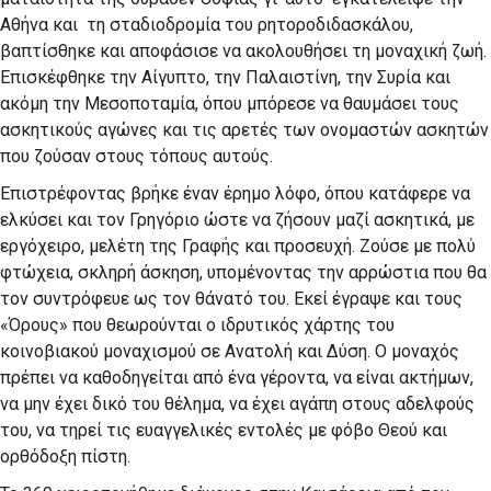
Αθήνα και τη σταδιοδρομία του ρητοροδιδασκά­λου,
βαπτίσθηκε και αποφάσισε να ακολουθήσει τη μοναχική ζωή.
Επισκέφθηκε την Αίγυπτο, την Παλαιστίνη, την Συρία και
ακόμη την Με­σοποταμία, όπου μπόρεσε να θαυμάσει τους
ασκητικούς αγώνες και τις αρετές των ονομαστών ασκητών
που ζούσαν στους τόπους αυτούς.
Επιστρέφοντας βρήκε έναν έρημο λόφο, όπου κατάφερε να
ελκύσει και τον Γρηγόριο ώστε να ζήσουν μαζί ασκητικά, με
εργόχειρο, μελέτη της Γραφής και προσευχή. Ζούσε με πολύ
φτώχεια, σκληρή άσκηση, υπομένοντας την αρρώστια που θα
τον συντρόφευε ως τον θάνατό του. Εκεί έγραψε και τους
«Όρους» που θεωρούνται ο ιδρυτικός χάρτης του
κοινοβιακού μοναχισμού σε Ανατολή και Δύση. Ο μοναχός
πρέπει να καθοδηγείται από ένα γέροντα, να είναι ακτήμων,
να μην έχει δικό του θέλημα, να έχει αγάπη στους αδελφούς
του, να τηρεί τις ευαγγελικές εντολές με φόβο Θεού και
ορθόδοξη πίστη.