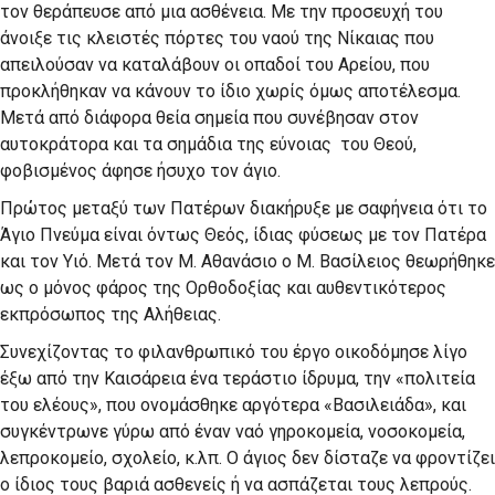
τον θεράπευσε από μια ασθένεια. Με την προσευχή του
άνοιξε τις κλειστές πόρτες του ναού της Νίκαιας που
απειλούσαν να καταλάβουν οι οπαδοί του Αρείου, που
προκλήθηκαν να κάνουν το ίδιο χωρίς όμως αποτέλεσμα.
Μετά από διάφορα θεία σημεία που συνέβησαν στον
αυτοκράτορα και τα σημάδια της εύνοιας του Θεού,
φοβισμένος άφησε ήσυχο τον άγιο.
Πρώτος μεταξύ των Πατέρων διακήρυξε με σαφήνεια ότι το
Άγιο Πνεύμα είναι όντως Θεός, ίδιας φύσεως με τον Πατέρα
και τον Υιό. Μετά τον Μ. Αθανάσιο ο Μ. Βασίλειος θεωρήθηκε
ως ο μόνος φάρος της Ορθοδοξίας και αυθεντικότερος
εκπρόσωπος της Αλήθειας.
Συνεχίζοντας το φιλανθρωπικό του έργο οικοδόμησε λίγο
έξω από την Καισάρεια ένα τεράστιο ίδρυμα, την «πολιτεία
του ελέους», που ονομάσθηκε αργότερα «Βασιλειάδα», και
συγκέντρωνε γύρω από έναν ναό γηροκομεία, νοσοκομεία,
λεπροκομείο, σχολείο, κ.λπ. Ο άγιος δεν δίσταζε να φροντίζει
ο ίδιος τους βαριά ασθενείς ή να ασπάζεται τους λεπρούς.