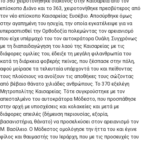
Το 360 χειροτονήθηκε διάκονος στην Καισάρεια από τον
επίσκοπο Διάνο και το 363, χειροτονήθηκε πρεσβύτερος από
τον νέο επίσκοπο Καισαρείας Ευσέβιο. Αποσύρθηκε όμως
στην αγαπημένη του ησυχία, την οποία εγκατέλειψε για να
υπερασπισθεί την Ορθοδοξία πολεμώντας τον αρειανισμό
που είχε υπέρμαχό του τον αυτοκράτορα Ουάλη. Συγχρόνως
με τη διαπαιδαγώγηση του λαού της Καισα­ρείας με τις
διάφορες ομιλίες του, έδειξε τη μεγάλη φιλανθρωπία του
κατά τη διάρκεια φοβερής πείνας, που ξέσπασε στην πόλη,
αφού μοίρασε τα τελευταία υπάρχοντά του και πείθοντας
τους πλούσιους να ανοίξουν τις αποθήκες τους σώζοντας
από βέβαιο θάνατο χιλιάδες ανθρώπους. Το 370 εξελέγη
Μητροπολίτης Καισαρείας. Τότε συγκρούστηκε με τον
απεσταλμένο του αυτοκράτορα Μόδεστο, που προσπάθησε
στην αρχή με υποσχέσεις και κολακείες και μετά με
διάφορες απειλές (δήμευση περιουσίας, εξορία,
βασανιστήρια, θάνατο) να προσελκύσει στον αρειανισμό τον
Μ. Βασίλειο. Ο Μόδεστος ομολόγησε την ήττα του και έγινε
φίλος και θαυμαστής του Ιεράρχη, που με τις προσευχές του