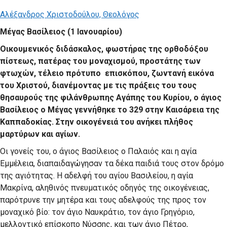
Αλέξανδρος Χριστοδούλου, Θεολόγος
Μέγας Βασίλειος (1 Ιανουαρίου)
Οικουμενικός διδάσκαλος, φωστήρας της ορθοδόξου
πίστεως, πατέρας του μοναχισμού, προστάτης των
φτωχών, τέλειο πρότυπο επισκόπου, ζωντανή εικόνα
του Χριστού, διανέμοντας με τις πράξεις του τους
θησαυρούς της φιλάνθρωπης Αγάπης του Κυρίου, ο άγιος
Βασίλειος ο Μέγας γεννήθηκε το 329 στην Καισάρεια της
Καππαδοκίας. Στην οικογένειά του ανήκει πλήθος
μαρτύρων και αγίων.
Οι γονείς του, ο άγιος Βασίλειος ο Παλαιός και η αγία
Εμμέλεια, διαπαιδαγώγησαν τα δέκα παιδιά τους στον δρόμο
της αγιότητας. Η αδελφή του αγίου Βασιλείου, η αγία
Μακρίνα, αληθινός πνευματικός οδηγός της οικογένειας,
παρότρυνε την μητέρα και τους αδελφούς της προς τον
μοναχικό βίο: τον άγιο Ναυκράτιο, τον άγιο Γρηγόριο,
μελλοντικό επίσκοπο Νύσσης, και των άγιο Πέτρο,