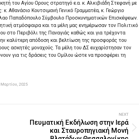
ητή του Αγίου Ορους στρατηγό ε.α. κ. Αλκιβιάδη Στεφανή με
: κ. Αθανάσιο Κουτσιμανή Γενικό Γραμματέα, κ. Γεώργιο
κόλαο Παπαδόπουλο Σύμβουλο Προσκυνηματικών Επισκέψεων.
μητική ατμόσφαιρα και τα μέλη μας ενημέρωσαν τον Πολιτικό
του στο Περιβόλι της Παναγιάς καθώς και για τρέχοντα
την καλύτερη απόδοση και βελτίωση της προσφοράς του
ρους ασκητές μοναχούς. Τα μέλη του ΔΣ ευχαρίστησαν τον
νουν για τις δράσεις του Ομίλου ώστε να προσφέρει τη
 Μαρτίου, 2025
NEXT
Πευματική Εκδήλωση στην Ιερά
και Σταυροπηγιακή Μονή
Next
Βλατάδων Θεσσαλονίκης
post: