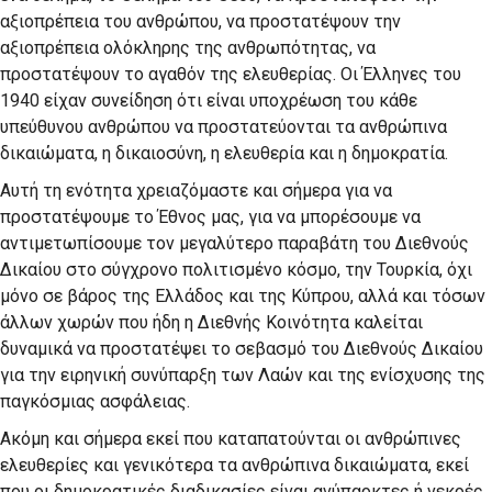
αξιοπρέπεια του ανθρώπου, να προστατέψουν την
αξιοπρέπεια ολόκληρης της ανθρωπότητας, να
προστατέψουν το αγαθόν της ελευθερίας. Οι Έλληνες του
1940 είχαν συνείδηση ότι είναι υποχρέωση του κάθε
υπεύθυνου ανθρώπου να προστατεύονται τα ανθρώπινα
δικαιώματα, η δικαιοσύνη, η ελευθερία και η δημοκρατία.
Αυτή τη ενότητα χρειαζόμαστε και σήμερα για να
προστατέψουμε το Έθνος μας, για να μπορέσουμε να
αντιμετωπίσουμε τον μεγαλύτερο παραβάτη του Διεθνούς
Δικαίου στο σύγχρονο πολιτισμένο κόσμο, την Τουρκία, όχι
μόνο σε βάρος της Ελλάδος και της Κύπρου, αλλά και τόσων
άλλων χωρών που ήδη η Διεθνής Κοινότητα καλείται
δυναμικά να προστατέψει το σεβασμό του Διεθνούς Δικαίου
για την ειρηνική συνύπαρξη των Λαών και της ενίσχυσης της
παγκόσμιας ασφάλειας.
Ακόμη και σήμερα εκεί που καταπατούνται οι ανθρώπινες
ελευθερίες και γενικότερα τα ανθρώπινα δικαιώματα, εκεί
που οι δημοκρατικές διαδικασίες είναι ανύπαρκτες ή νεκρές,