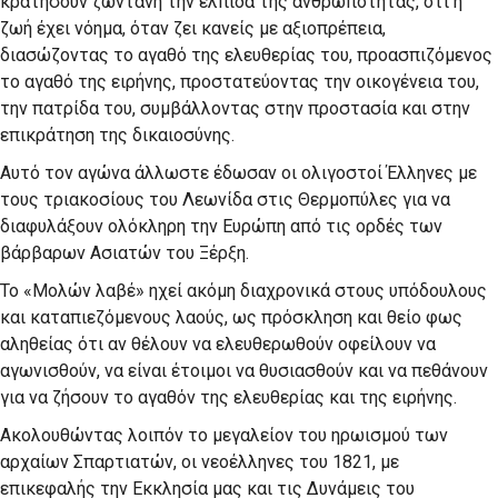
κρατήσουν ζωντανή την ελπίδα της ανθρωπότητας, ότι η
ζωή έχει νόημα, όταν ζει κανείς με αξιοπρέπεια,
διασώζοντας το αγαθό της ελευθερίας του, προασπιζόμενος
το αγαθό της ειρήνης, προστατεύοντας την οικογένεια του,
την πατρίδα του, συμβάλλοντας στην προστασία και στην
επικράτηση της δικαιοσύνης.
Αυτό τον αγώνα άλλωστε έδωσαν οι ολιγοστοί Έλληνες με
τους τριακοσίους του Λεωνίδα στις Θερμοπύλες για να
διαφυλάξουν ολόκληρη την Ευρώπη από τις ορδές των
βάρβαρων Ασιατών του Ξέρξη.
Το «Μολών λαβέ» ηχεί ακόμη διαχρονικά στους υπόδουλους
και καταπιεζόμενους λαούς, ως πρόσκληση και θείο φως
αληθείας ότι αν θέλουν να ελευθερωθούν οφείλουν να
αγωνισθούν, να είναι έτοιμοι να θυσιασθούν και να πεθάνουν
για να ζήσουν το αγαθόν της ελευθερίας και της ειρήνης.
Ακολουθώντας λοιπόν το μεγαλείον του ηρωισμού των
αρχαίων Σπαρτιατών, οι νεοέλληνες του 1821, με
επικεφαλής την Εκκλησία μας και τις Δυνάμεις του