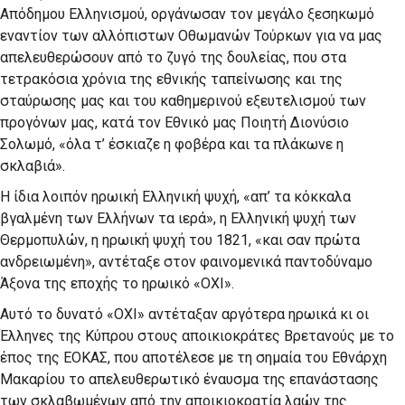
Απόδημου Ελληνισμού, οργάνωσαν τον μεγάλο ξεσηκωμό
εναντίον των αλλόπιστων Οθωμανών Τούρκων για να μας
απελευθερώσουν από το ζυγό της δουλείας, που στα
τετρακόσια χρόνια της εθνικής ταπείνωσης και της
σταύρωσης μας και του καθημερινού εξευτελισμού των
προγόνων μας, κατά τον Εθνικό μας Ποιητή Διονύσιο
Σολωμό, «όλα τ’ έσκιαζε η φοβέρα και τα πλάκωνε η
σκλαβιά».
Η ίδια λοιπόν ηρωική Ελληνική ψυχή, «απ’ τα κόκκαλα
βγαλμένη των Ελλήνων τα ιερά», η Ελληνική ψυχή των
Θερμοπυλών, η ηρωική ψυχή του 1821, «και σαν πρώτα
ανδρειωμένη», αντέταξε στον φαινομενικά παντοδύναμο
Άξονα της εποχής το ηρωικό «ΟΧΙ».
Αυτό το δυνατό «ΟΧΙ» αντέταξαν αργότερα ηρωικά κι οι
Έλληνες της Κύπρου στους αποικιοκράτες Βρετανούς με το
έπος της ΕΟΚΑΣ, που αποτέλεσε με τη σημαία του Εθνάρχη
Μακαρίου το απελευθερωτικό έναυσμα της επανάστασης
των σκλαβωμένων από την αποικιοκρατία λαών της