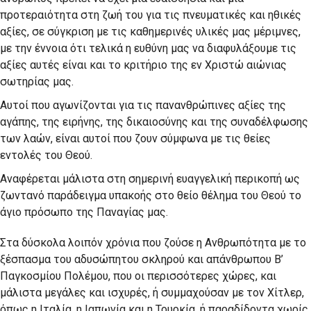
προτεραιότητα στη ζωή του για τις πνευματικές και ηθικές
αξίες, σε σύγκριση με τις καθημερινές υλικές μας μέριμνες,
με την έννοια ότι τελικά η ευθύνη μας να διαφυλάξουμε τις
αξίες αυτές είναι και το κριτήριο της εν Χριστώ αιώνιας
σωτηρίας μας.
Αυτοί που αγωνίζονται για τις πανανθρώπινες αξίες της
αγάπης, της ειρήνης, της δικαιοσύνης και της συναδέλφωσης
των λαών, είναι αυτοί που ζουν σύμφωνα με τις θείες
εντολές του Θεού.
Αναφέρεται μάλιστα στη σημερινή ευαγγελική περικοπή ως
ζωντανό παράδειγμα υπακοής στο θείο θέλημα του Θεού το
άγιο πρόσωπο της Παναγίας μας.
Στα δύσκολα λοιπόν χρόνια που ζούσε η Ανθρωπότητα με το
ξέσπασμα του αδυσώπητου σκληρού και απάνθρωπου Β’
Παγκοσμίου Πολέμου, που οι περισσότερες χώρες, και
μάλιστα μεγάλες και ισχυρές, ή συμμαχούσαν με τον Χίτλερ,
όπως η Ιταλία, η Ιαπωνία και η Τουρκία, ή παραδίδοντα χωρίς