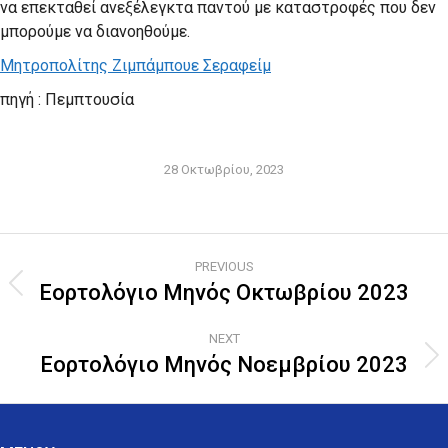
να επεκταθεί ανεξέλεγκτα παντού με καταστροφές που δεν
μπορούμε να διανοηθούμε.
Μητροπολίτης Ζιμπάμπουε Σεραφείμ
πηγή : Πεμπτουσία
28 Οκτωβρίου, 2023
Post
PREVIOUS
navigation
Εορτολόγιο Μηνός Οκτωβρίου 2023
Previous
post:
NEXT
Εορτολόγιο Μηνός Νοεμβρίου 2023
Next
post: