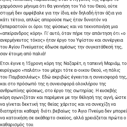
χαρμόσυνο μήνυμα ότι θα γεννήση τον Υιό του Θεού, ούτε
στιγμή δεν αμφέβαλε για την ίδια, εάν δηλαδή ήταν άξια για
κάτι τέτοιο, απλώς απορούσε πως ήταν δυνατόν να
ξεπεραστούν οι όροι της φύσεως και να τεκνοποιήση μια
«απείρανδρος κόρη». Γι’ αυτό, όταν πήρε την απάντηση ότι «ο
ανερμήνευτος τόκος» ήταν έργο του Υψίστου και συνέργεια
του Αγίου Πνεύματος έδωσε αμέσως την συγκατάθεσή της,
σαν έτοιμη από παλιά!
Έτσι έγινε η 15χρονη κόρη της Ναζαρέτ, η ταπεινή Μαριάμ, το
ευρύχωρο «παλάτι» του μέχρι τότε α-οικου Θεού, «η πόλις
του Παμβασιλέως». Εδώ ακριβώς έγκειται η συνεισφορά της,
και στο πρόσωπό της η συνεισφορά ολοκλήρου της
ανθρωπίνης φύσεως, στο έργο της σωτηρίας. Η ευσεβής
κόρη αγωνιζόταν και παρέμενε με την θέλησή της αγνή, ώστε
να γίνεται δεκτική της θείας χάριτος και να συνεχίζη να
διατηρήται καθαρή· διότι βεβαίως το Άγιο Πνεύμα δεν μπορεί
να κατοικήση σε ακάθαρτο σκεύος, αλλά χρειάζεται πρώτα ο
καθαρισμός του.