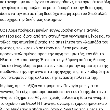
κατανοήσωμε πως έγινε το «οσφράδιον», που αρωμάτισε όλη
την φύση και προσήλκυσε με το άρωμά του την θεία χάρη,
ώστε να την καταστήση θεοδόχο και μητέρα του Θεού αλλά
και όχημα της δικής μας σωτηρίας.
Οφείλομε πράγματι μεγάλη ευγνωμοσύνη στην Παναγία
Μητέρα μας, διότι από την στιγμή που γεννήθηκε μέχρι και το
τέλος της επιγείου βιοτής της απετέλεσε την «λαμπάδα του
φωτός», τον «φαεινό αστέρα» που ήταν μονίμως
προσανατολισμένος προς την πηγή του φωτός, τον άδυτο
Ήλιο της Δικαιοσύνης. Έτσι, καταυγαζόμενη από τις θεικές
Του ακτίνες, έλαμπε μέσα στον κόσμο με την ωραιότητα της
παρθενίας της, την αγνότητα της ψυχής της, την καθαρότητα
του πνεύματός της αλλά και την ενάρετη πολιτεία της.
Κυρίως, όμως, αξίζει να τιμάμε την Παναγία μας, για το
γεγονός ότι είχε προπαρασκευάσει τον εαυτό της, ώστε να
γίνη το «όχημα του Λόγου», χωρίς μάλιστα η ίδια να γνωρίζη
το σχέδιο του Θεού! Η Παναγία, αναφέρει χαρακτηριστικά ο
Άγιος Νικόλαος Καβάσιλας, όταν ο Άγγελος της έφερε το