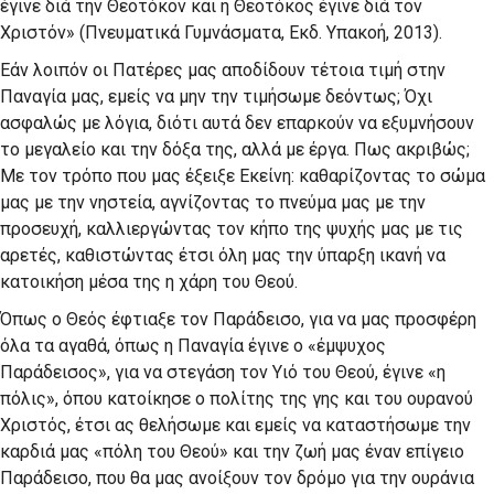
έγινε διά την Θεοτόκον και η Θεοτόκος έγινε διά τον
Χριστόν» (Πνευματικά Γυμνάσματα, Εκδ. Υπακοή, 2013).
Εάν λοιπόν οι Πατέρες μας αποδίδουν τέτοια τιμή στην
Παναγία μας, εμείς να μην την τιμήσωμε δεόντως; Όχι
ασφαλώς με λόγια, διότι αυτά δεν επαρκούν να εξυμνήσουν
το μεγαλείο και την δόξα της, αλλά με έργα. Πως ακριβώς;
Με τον τρόπο που μας έξειξε Εκείνη: καθαρίζοντας το σώμα
μας με την νηστεία, αγνίζοντας το πνεύμα μας με την
προσευχή, καλλιεργώντας τον κήπο της ψυχής μας με τις
αρετές, καθιστώντας έτσι όλη μας την ύπαρξη ικανή να
κατοικήση μέσα της η χάρη του Θεού.
Όπως ο Θεός έφτιαξε τον Παράδεισο, για να μας προσφέρη
όλα τα αγαθά, όπως η Παναγία έγινε ο «έμψυχος
Παράδεισος», για να στεγάση τον Υιό του Θεού, έγινε «η
πόλις», όπου κατοίκησε ο πολίτης της γης και του ουρανού
Χριστός, έτσι ας θελήσωμε και εμείς να καταστήσωμε την
καρδιά μας «πόλη του Θεού» και την ζωή μας έναν επίγειο
Παράδεισο, που θα μας ανοίξουν τον δρόμο για την ουράνια