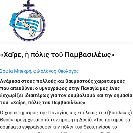
«Χαῖρε, ἡ πόλις τοῦ Παμβασιλέως»
Σοφία Μπεκρή, φιλόλογος-θεολόγος
Ανάμεσα στους πολλούς και θαυμαστούς χαιρετισμούς
που απευθύνει ο υμνογράφος στην Παναγία μας ένας
ξεχωρίζει ιδιαιτέρως για τον συμβολισμό και την σημασία
του: «Χαίρε, πόλις του Παμβασιλέως».
Ο χαρακτηρισμός της Παναγίας ως «πόλεως του (βασιλέως)
Θεού» προέρχεται από τον προφήτη Δαυίδ: «Του ποταμού τα
ορμήματα ευφραίνουσιν την πόλιν του Θεού. ηγίασε το