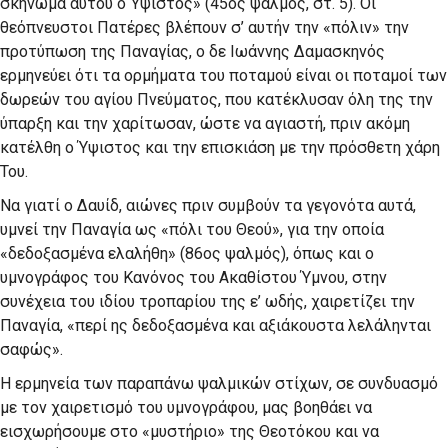
σκήνωμα αυτού ο Ύψιστος» (45ος ψαλμός, στ. 5). Οι
θεόπνευστοι Πατέρες βλέπουν σ’ αυτήν την «πόλιν» την
προτύπωση της Παναγίας, ο δε Ιωάννης Δαμασκηνός
ερμηνεύει ότι τα ορμήματα του ποταμού είναι οι ποταμοί των
δωρεών του αγίου Πνεύματος, που κατέκλυσαν όλη της την
ύπαρξη και την χαρίτωσαν, ώστε να αγιαστή, πριν ακόμη
κατέλθη ο Ύψιστος και την επισκιάση με την πρόσθετη χάρη
Του.
Να γιατί ο Δαυίδ, αιώνες πριν συμβούν τα γεγονότα αυτά,
υμνεί την Παναγία ως «πόλι του Θεού», για την οποία
«δεδοξασμένα ελαλήθη» (86ος ψαλμός), όπως και ο
υμνογράφος του Κανόνος του Ακαθίστου Ύμνου, στην
συνέχεια του ιδίου τροπαρίου της ε’ ωδής, χαιρετίζει την
Παναγία, «περί ης δεδοξασμένα και αξιάκουστα λελάληνται
σαφώς».
Η ερμηνεία των παραπάνω ψαλμικών στίχων, σε συνδυασμό
με τον χαιρετισμό του υμνογράφου, μας βοηθάει να
εισχωρήσουμε στο «μυστήριο» της Θεοτόκου και να