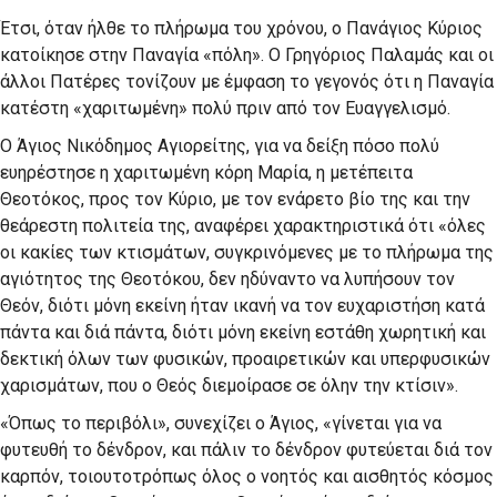
Έτσι, όταν ήλθε το πλήρωμα του χρόνου, ο Πανάγιος Κύριος
κατοίκησε στην Παναγία «πόλη». Ο Γρηγόριος Παλαμάς και οι
άλλοι Πατέρες τονίζουν με έμφαση το γεγονός ότι η Παναγία
κατέστη «χαριτωμένη» πολύ πριν από τον Ευαγγελισμό.
Ο Άγιος Νικόδημος Αγιορείτης, για να δείξη πόσο πολύ
ευηρέστησε η χαριτωμένη κόρη Μαρία, η μετέπειτα
Θεοτόκος, προς τον Κύριο, με τον ενάρετο βίο της και την
θεάρεστη πολιτεία της, αναφέρει χαρακτηριστικά ότι «όλες
οι κακίες των κτισμάτων, συγκρινόμενες με το πλήρωμα της
αγιότητος της Θεοτόκου, δεν ηδύναντο να λυπήσουν τον
Θεόν, διότι μόνη εκείνη ήταν ικανή να τον ευχαριστήση κατά
πάντα και διά πάντα, διότι μόνη εκείνη εστάθη χωρητική και
δεκτική όλων των φυσικών, προαιρετικών και υπερφυσικών
χαρισμάτων, που ο Θεός διεμοίρασε σε όλην την κτίσιν».
«Όπως το περιβόλι», συνεχίζει ο Άγιος, «γίνεται για να
φυτευθή το δένδρον, και πάλιν το δένδρον φυτεύεται διά τον
καρπόν, τοιουτοτρόπως όλος ο νοητός και αισθητός κόσμος