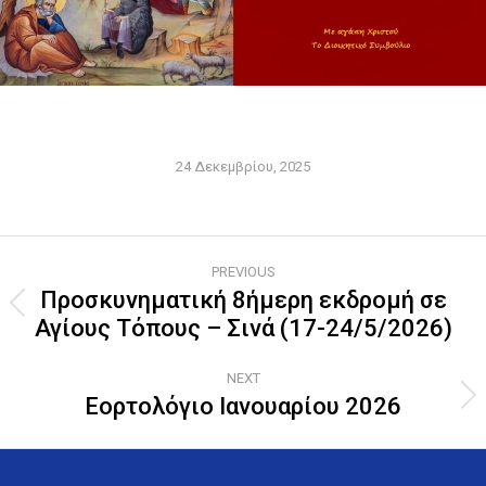
24 Δεκεμβρίου, 2025
Post
PREVIOUS
navigation
Προσκυνηματική 8ήμερη εκδρομή σε
Previous
Αγίους Τόπους – Σινά (17-24/5/2026)
post:
NEXT
Εορτολόγιο Ιανουαρίου 2026
Next
post: