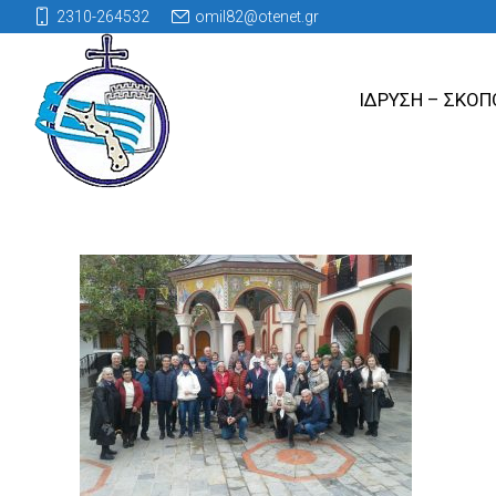
2310-264532
omil82@otenet.gr
ΙΔΡΥΣΗ – ΣΚΟΠ