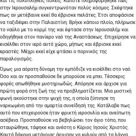
και τις πολυπληθείς πόλεις. Κάποτε πληροφορήθηκε πως
στην Ιερουσαλήμ συγκεντρωνόταν πολύς κόσμος. Σκέφτηκε
πως αν μετέβαινε εκεί θα έβρισκε πελάτες. Έτσι αποφάσισε
να ταξιδέψει στην Παλαιστίνη. Βρήκε κάποιο πλοίο, πλήρωσε
το ναύλο με το κορμί της και έφτασε στην Ιερουσαλήμ και
οδηγήθηκε στον πανίερο ναό της Αναστάσεως. Επιχείρησε να
εισέλθει στον ιερό αυτό χώρο, μήπως και έβρισκε εκεί
εραστές. Μέχρι εκεί είχε φτάσει ο πορνικός της
παραλογισμός.
Όμως μια αόρατη δύναμη την εμπόδιζε να εισέλθει στο ναό.
Όσο και αν προσπαθούσε δε μπορούσε να μπει. Τέσσερις
φορές απωθήθηκε μυστηριωδώς. Απόρησε και άρχισε για
πρώτη φορά στη ζωή της να προβληματίζεται. Μια μυστική
φωνή ακούστηκε στην ψυχή της, η οποία ξύπνησε τη
ναρκωμένη από την αμαρτία συνείδησή της. Κατάλαβε πως
αυτό που επιχειρούσε ήταν φρικτή ιεροσυλία και ανείπωτη
ασέβεια. Προσπαθούσε να βεβηλώσει τον άγιο τόπο, που
σταυρώθηκε, τάφηκε και ανέστη ο Κύριος Ιησούς Χριστός.
Καυτά δάκρυα μετάνοιας άρχισαν να κυλούν από τα λάγνα