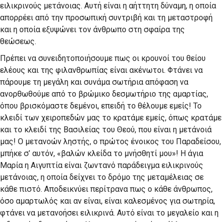
ειλικρινούς μετάνοιας. Αυτή είναι η αήττητη δύναμη, η οποία
απορρέει από την προσωπική συντριβή και τη μεταστροφή
και η οποία εξυψώνει τον άνθρωπο στη σφαίρα της
θεώσεως.
Πρέπει να συνειδητοποιήσουμε πως οι κρουνοί του θείου
ελέους και της φιλανθρωπίας είναι ακένωτοι. Φτάνει να
πάρουμε τη μεγάλη και συνάμα σωτήρια απόφαση να
ανορθωθούμε από το βρώμικο δεσμωτήριο της αμαρτίας,
όπου βρισκόμαστε δεμένοι, επειδή το θέλουμε εμείς! Το
κλειδί των χειροπεδών μας το κρατάμε εμείς, όπως κρατάμε
και το κλειδί της Βασιλείας του Θεού, που είναι η μετάνοιά
μας! Ο μετανοών ληστής, ο πρώτος ένοικος του Παραδείσου,
μπήκε σ’ αυτόν, «βαλών κλείδα το μνήσθητί μου»! Η άγια
Μαρία η Αιγυπτία είναι ζωντανό παράδειγμα ειλικρινούς
μετάνοιας, η οποία δείχνει το δρόμο της μεταμέλειας σε
κάθε πιστό. Αποδεικνύει περίτρανα πως ο κάθε άνθρωπος,
όσο αμαρτωλός και αν είναι, είναι καλεσμένος για σωτηρία,
φτάνει να μετανοήσει ειλικρινά. Αυτό είναι το μεγαλείο και η