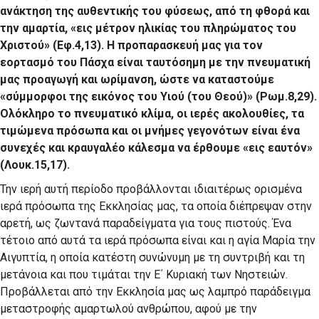
ανάκτηση της αυθεντικής του φύσεως, από τη φθορά και
την αμαρτία, «εις μέτρον ηλικίας του πληρώματος του
Χριστού» (Εφ.4,13). Η προπαρασκευή μας για τον
εορτασμό του Πάσχα είναι ταυτόσημη με την πνευματική
μας προαγωγή και ωρίμανση, ώστε να καταστούμε
«σύμμορφοι της εικόνος του Υιού (του Θεού)» (Ρωμ.8,29).
Ολόκληρο το πνευματικό κλίμα, οι ιερές ακολουθίες, τα
τιμώμενα πρόσωπα και οι μνήμες γεγονότων είναι ένα
συνεχές και κραυγαλέο κάλεσμα να έρθουμε «εις εαυτόν»
(Λουκ.15,17).
Την ιερή αυτή περίοδο προβάλλονται ιδιαιτέρως ορισμένα
ιερά πρόσωπα της Εκκλησίας μας, τα οποία διέπρεψαν στην
αρετή, ως ζωντανά παραδείγματα για τους πιστούς. Ένα
τέτοιο από αυτά τα ιερά πρόσωπα είναι και η αγία Μαρία την
Αιγυπτία, η οποία κατέστη συνώνυμη με τη συντριβή και τη
μετάνοια και που τιμάται την Ε΄ Κυριακή των Νηστειών.
Προβάλλεται από την Εκκλησία μας ως λαμπρό παράδειγμα
μεταστροφής αμαρτωλού ανθρώπου, αφού με την