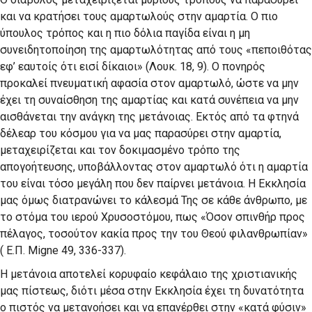
και να κρατήσει τους αμαρτωλούς στην αμαρτία. Ο πιο
ύπουλος τρόπος και η πιο δόλια παγίδα είναι η μη
συνειδητοποίηση της αμαρτωλότητας από τους «πεποιθότας
εφ’ εαυτοίς ότι εισί δίκαιοι» (Λουκ. 18, 9). Ο πονηρός
προκαλεί πνευματική αφασία στον αμαρτωλό, ώστε να μην
έχει τη συναίσθηση της αμαρτίας και κατά συνέπεια να μην
αισθάνεται την ανάγκη της μετάνοιας. Εκτός από τα φτηνά
δέλεαρ του κόσμου για να μας παρασύρει στην αμαρτία,
μεταχειρίζεται και τον δοκιμασμένο τρόπο της
απογοήτευσης, υποβάλλοντας στον αμαρτωλό ότι η αμαρτία
του είναι τόσο μεγάλη που δεν παίρνει μετάνοια. Η Εκκλησία
μας όμως διατρανώνει το κάλεσμά Της σε κάθε άνθρωπο, με
το στόμα του ιερού Χρυσοστόμου, πως «Όσον σπινθήρ προς
πέλαγος, τοσούτον κακία προς την του Θεού φιλανθρωπίαν»
( Ε.Π. Migne 49, 336-337).
Η μετάνοια αποτελεί κορυφαίο κεφάλαιο της χριστιανικής
μας πίστεως, διότι μέσα στην Εκκλησία έχει τη δυνατότητα
ο πιστός να μετανοήσει και να επανέρθει στην «κατά φύσιν»