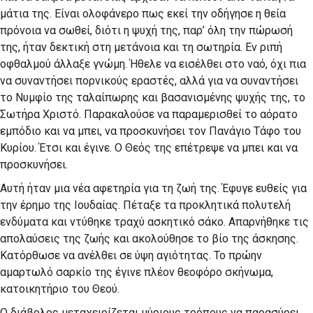
μάτια της. Είναι ολοφάνερο πως εκεί την οδήγησε η θεία
πρόνοια να σωθεί, διότι η ψυχή της, παρ’ όλη την πώρωσή
της, ήταν δεκτική στη μετάνοια και τη σωτηρία. Εν ριπή
οφθαλμού άλλαξε γνώμη. Ήθελε να εισέλθει στο ναό, όχι πια
να συναντήσει πορνικούς εραστές, αλλά για να συναντήσει
το Νυμφίο της ταλαίπωρης και βασανισμένης ψυχής της, το
Σωτήρα Χριστό. Παρακαλούσε να παραμερισθεί το αόρατο
εμπόδιο και να μπει, να προσκυνήσει τον Πανάγιο Τάφο του
Κυρίου. Έτσι και έγινε. Ο Θεός της επέτρεψε να μπει και να
προσκυνήσει.
Αυτή ήταν μια νέα αφετηρία για τη ζωή της. Έφυγε ευθείς για
την έρημο της Ιουδαίας. Πέταξε τα προκλητικά πολυτελή
ενδύματα και ντύθηκε τραχύ ασκητικό σάκο. Απαρνήθηκε τις
απολαύσεις της ζωής και ακολούθησε το βίο της άσκησης.
Κατόρθωσε να ανέλθει σε ύψη αγιότητας. Το πρώην
αμαρτωλό σαρκίο της έγινε πλέον θεοφόρο σκήνωμα,
κατοικητήριο του Θεού.
Ο διάβολος μεταχειρίζεται μύριους τρόπους να παρασύρει