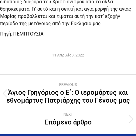
ειδοποιός διαφορά του Χριστιανισμού από τα άλλα
θρησκεύματα. Γι’ αυτό και η σεπτή και αγία μορφή της αγίας
Μαρίας προβάλλεται και τιμάται αυτή την κατ’ εξοχήν
περίοδο της μετάνοιας από την Εκκλησία μας.
Πηγή: ΠΕΜΠΤΟΥΣΙΑ
11 Απριλίου, 2022
Post
PREVIOUS
navigation
Άγιος Γρηγόριος ο Ε΄: Ο ιερομάρτυς και
Previous
εθνομάρτυς Πατριάρχης του Γένους μας
post:
NEXT
Επόμενο άρθρο
Next
post: