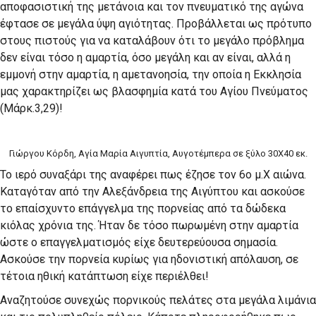
αποφασιστική της μετάνοια και τον πνευματικό της αγώνα
έφτασε σε μεγάλα ύψη αγιότητας. Προβάλλεται ως πρότυπο
στους πιστούς για να καταλάβουν ότι το μεγάλο πρόβλημα
δεν είναι τόσο η αμαρτία, όσο μεγάλη και αν είναι, αλλά η
εμμονή στην αμαρτία, η αμετανοησία, την οποία η Εκκλησία
μας χαρακτηρίζει ως βλασφημία κατά του Αγίου Πνεύματος
(Μάρκ.3,29)!
Γιώργου Κόρδη, Αγία Μαρία Αιγυπτία, Αυγοτέμπερα σε ξύλο 30Χ40 εκ.
Το ιερό συναξάρι της αναφέρει πως έζησε τον 6ο μ.Χ αιώνα.
Καταγόταν από την Αλεξάνδρεια της Αιγύπτου και ασκούσε
το επαίσχυντο επάγγελμα της πορνείας από τα δώδεκα
κιόλας χρόνια της. Ήταν δε τόσο πωρωμένη στην αμαρτία
ώστε ο επαγγελματισμός είχε δευτερεύουσα σημασία.
Ασκούσε την πορνεία κυρίως για ηδονιστική απόλαυση, σε
τέτοια ηθική κατάπτωση είχε περιέλθει!
Αναζητούσε συνεχώς πορνικούς πελάτες στα μεγάλα λιμάνια