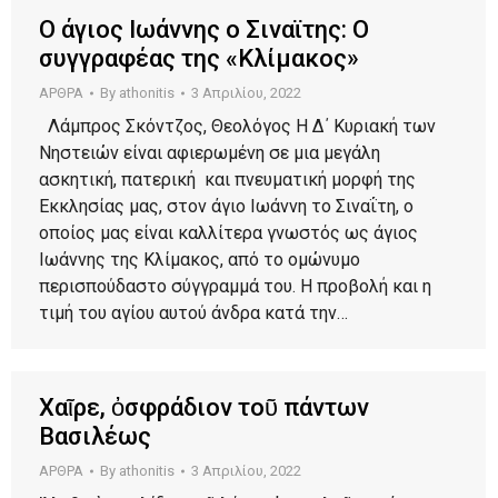
O άγιος Ιωάννης ο Σιναϊτης: Ο
συγγραφέας της «Κλίμακος»
ΑΡΘΡΑ
By
athonitis
3 Απριλίου, 2022
Λάμπρος Σκόντζος, Θεολόγος Η Δ΄ Κυριακή των
Νηστειών είναι αφιερωμένη σε μια μεγάλη
ασκητική, πατερική και πνευματική μορφή της
Εκκλησίας μας, στον άγιο Ιωάννη το Σιναΐτη, ο
οποίος μας είναι καλλίτερα γνωστός ως άγιος
Ιωάννης της Κλίμακος, από το ομώνυμο
περισπούδαστο σύγγραμμά του. Η προβολή και η
τιμή του αγίου αυτού άνδρα κατά την…
Χαῖρε, ὀσφράδιον τοῦ πάντων
Βασιλέως
ΑΡΘΡΑ
By
athonitis
3 Απριλίου, 2022