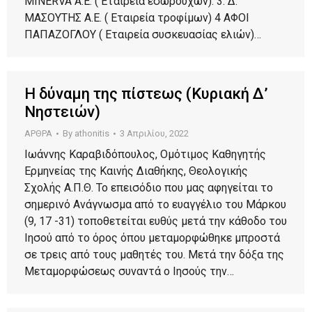
MINERVA A.E. ( Εταιρεία εσωρούχων). 3. Δ.
ΜΑΣΟΥΤΗΣ Α.Ε. ( Εταιρεία τροφίμων) 4 ΑΦΟΙ
ΠΑΠΑΖΟΓΛΟΥ ( Εταιρεία συσκευασίας ελιών)…
Η δύναμη της πίστεως (Κυριακή Δ’
Νηστειών)
ΑΡΘΡΑ
By
athonitis
3 Απριλίου, 2022
Ιωάννης Καραβιδόπουλος, Ομότιμος Καθηγητής
Ερμηνείας της Καινής Διαθήκης, Θεολογικής
Σχολής Α.Π.Θ. Το επεισόδιο που μας αφηγείται το
σημερινό Ανάγνωσμα από το ευαγγέλιο του Μάρκου
(9, 17 -31) τοποθετείται ευθύς μετά την κάθοδο του
Ιησού από το όρος όπου μεταμορφώθηκε μπροστά
σε τρεις από τους μαθητές του. Μετά την δόξα της
Μεταμορφώσεως συναντά ο Ιησούς την…