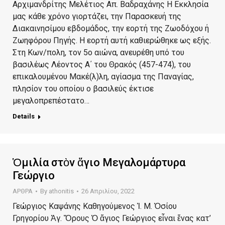
Αρχιμανδρίτης Μελέτιος Απ. Βαδραχάνης Η Εκκλησία
μας κάθε χρόνο γιορτάζει, την Παρασκευή της
Διακαινησίμου εβδομάδος, την εορτή της Ζωοδόχου ή
Ζωηφόρου Πηγής. Η εορτή αυτή καθιερώθηκε ως εξής.
Στη Κων/πολη, τον 5ο αιώνα, ανευρέθη υπό του
βασιλέως Λέοντος Α΄ του Θρακός (457-474), του
επικαλουμένου Μακέ(λ)λη, αγίασμα της Παναγίας,
πλησίον του οποίου ο βασιλεύς έκτισε
μεγαλοπρεπέστατο…
Details
Ὁμιλία στὸν ἅγιο Μεγαλομάρτυρα
Γεώργιο
ΑΡΘΡΑ
By
athonitis
26 Απριλίου, 2022
Γεώργιος Καψάνης Καθηγούμενος Ἱ. Μ. Ὁσίου
Γρηγορίου Ἁγ. Ὄρους Ὁ ἅγιος Γεώργιος εἶναι ἕνας κατ’