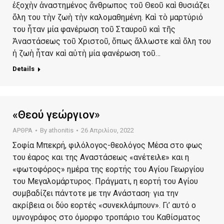
ἐξοχὴν ἀναστημένος ἄνθρωπος τοῦ Θεοῦ καὶ θυσιάζει
ὅλη του τὴν ζωὴ τὴν καλομαθημένη. Καὶ τὸ μαρτύριό
του ἦταν μία φανέρωση τοῦ Σταυροῦ καὶ τῆς
Ἀναστάσεως τοῦ Χριστοῦ, ὅπως ἄλλωστε καὶ ὅλη του
ἡ ζωὴ ἦταν καὶ αὐτὴ μία φανέρωση τοῦ…
Details
«Θεού γεώργιον»
ΑΡΘΡΑ
By
athonitis
26 Απριλίου, 2022
Σοφία Μπεκρή, φιλόλογος-θεολόγος Μέσα στο φως
του έαρος και της Αναστάσεως «ανέτειλε» και η
«φωτοφόρος» ημέρα της εορτής του Αγίου Γεωργίου
του Μεγαλομάρτυρος. Πράγματι, η εορτή του Αγίου
συμβαδίζει πάντοτε με την Ανάσταση· για την
ακρίβεια οι δύο εορτές «συνεκλάμπουν». Γι’ αυτό ο
υμνογράφος στο όμορφο τροπάριο του Καθίσματος