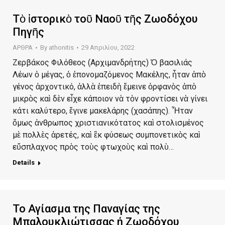
Τὸ ἱστορικὸ τοῦ Ναοῦ τῆς Ζωοδόχου
Πηγῆς
ΑΡΘΡΑ
By
athonitis
29 Απριλίου, 2022
Ζερβάκος Φιλόθεος (Αρχιμανδρήτης) Ὁ βασιλιάς
Λέων ὁ μέγας, ὁ ἐπονομαζόμενος Μακέλης, ἦταν ἀπὸ
γένος ἀρχοντικό, ἀλλὰ ἐπειδὴ ἔμεινε ὀρφανὸς ἀπὸ
μικρὸς καὶ δὲν εἶχε κάποιον νὰ τὸν φροντίσει νὰ γίνει
κάτι καλύτερο, ἔγινε μακελάρης (χασάπης). Ἦταν
ὄμως ἀνθρωπος χριστιανικότατος καὶ στολισμένος
μὲ πολλὲς ἀρετές, καὶ ἒκ φύσεως συμπονετικὸς καὶ
εὔσπλαχνος πρὸς τοὺς φτωχοὺς καὶ πολὺ…
Details
Το Αγίασμα της Παναγίας της
Μπαλουκλιώτισσας ή Ζωοδόχου