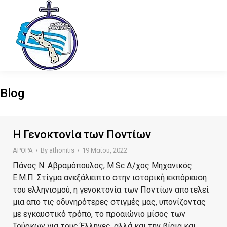
Blog
Η Γενοκτονία των Ποντίων
ΑΡΘΡΑ
By
athonitis
19 Μαΐου, 2022
Πάνος Ν. Αβραμόπουλος, M.Sc Δ/χος Μηχανικός
Ε.Μ.Π. Στίγμα ανεξάλειπτο στην ιστορική εκπόρευση
του ελληνισμού, η γενοκτονία των Ποντίων αποτελεί
μια απο τις οδυνηρότερες στιγμές μας, υπονίζοντας
με εγκαυστικό τρόπο, το προαιώνιο μίσος των
Τούρκων για τους Έλληνες, αλλά και την βίαια και